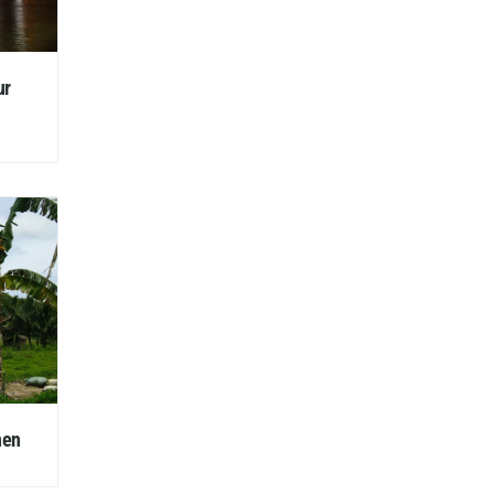
ur
nen