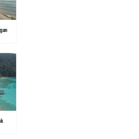
ngan
ak