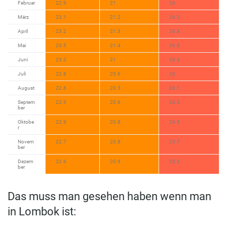
Februar
22.9
21
26
März
23.1
21.2
26.3
April
23.2
21.3
26.4
Mai
23.5
21.4
26.6
Juni
23.2
21
26.3
Juli
22.8
20.6
26
August
22.8
20.5
26.1
Septem
22.9
20.6
26.5
ber
Oktobe
22.9
20.8
26.3
r
Novem
22.7
20.8
25.7
ber
Dezem
22.6
20.9
25.3
ber
Das muss man gesehen haben wenn man
in Lombok ist: