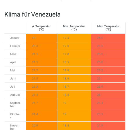
Klima für Venezuela
ø. Temperatur
Min. Temperatur
Max. Temperatur
(°C)
(°C)
(°C)
Januar
20
17.4
24.6
Februar
20.3
17.3
25.5
März
21.1
17.8
26.8
April
21.5
18.5
26.8
Mai
21.7
18.9
26.5
Juni
21.5
18.9
26
Juli
21.3
18.7
25.9
August
21.4
18.8
26
Septem
21.7
19
26.4
ber
Oktobe
21.4
19
25.9
r
Novem
20.9
18.8
24.9
ber