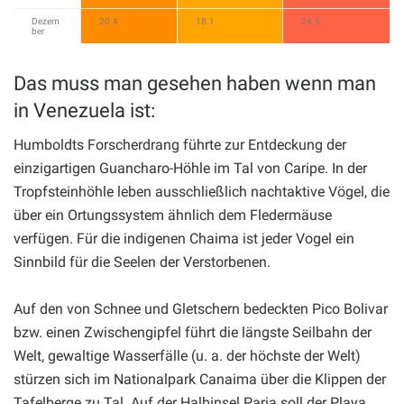
Dezem
20.4
18.1
24.5
ber
Das muss man gesehen haben wenn man
in Venezuela ist:
Humboldts Forscherdrang führte zur Entdeckung der
einzigartigen Guancharo-Höhle im Tal von Caripe. In der
Tropfsteinhöhle leben ausschließlich nachtaktive Vögel, die
über ein Ortungssystem ähnlich dem Fledermäuse
verfügen. Für die indigenen Chaima ist jeder Vogel ein
Sinnbild für die Seelen der Verstorbenen.
Auf den von Schnee und Gletschern bedeckten Pico Bolivar
bzw. einen Zwischengipfel führt die längste Seilbahn der
Welt, gewaltige Wasserfälle (u. a. der höchste der Welt)
stürzen sich im Nationalpark Canaima über die Klippen der
Tafelberge zu Tal. Auf der Halbinsel Paria soll der Playa