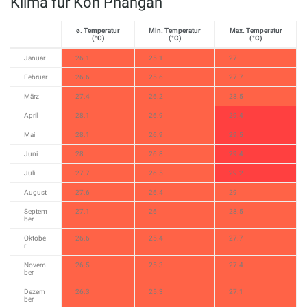
Klima für Koh Phangan
ø. Temperatur
Min. Temperatur
Max. Temperatur
(°C)
(°C)
(°C)
Januar
26.1
25.1
27
Februar
26.6
25.6
27.7
März
27.4
26.2
28.5
April
28.1
26.9
29.4
Mai
28.1
26.9
29.5
Juni
28
26.8
29.4
Juli
27.7
26.5
29.2
August
27.6
26.4
29
Septem
27.1
26
28.5
ber
Oktobe
26.6
25.4
27.7
r
Novem
26.5
25.3
27.4
ber
Dezem
26.3
25.3
27.1
ber